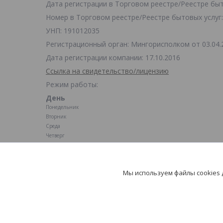
Дата регистрации в Торговом реестре/Реестре быто
Номер в Торговом реестре/Реестре бытовых услуг:
УНП: 191012035
Регистрационный орган: Мингорисполком от 03.04.
Дата регистрации компании: 17.10.2016
Ссылка на свидетельство/лицензию
Режим работы:
День
Понедельник
Вторник
Среда
Четверг
Пятница
Суббота
Воскресенье
Мы используем файлы cookies
Магазин по