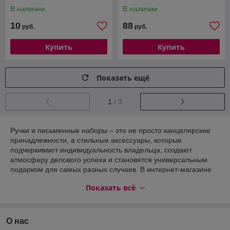
В наличии
В наличии
10
88
руб.
руб.
Купить
Купить
Показать ещё
1
/ 3
Ручки и письменные наборы – это не просто канцелярские
принадлежности, а стильные аксессуары, которые
подчеркивают индивидуальность владельца, создают
атмосферу делового успеха и становятся универсальным
подарком для самых разных случаев. В интернет-магазине
podarkoff.by
в Минске мы собрали разнообразие моделей и
Показать всё
комплектов, чтобы каждый покупатель мог легко найти
именно то, что соответствует его потребностям, вкусу и
бюджету.
О нас
Что объединяет товары группы
Все изделия в этой