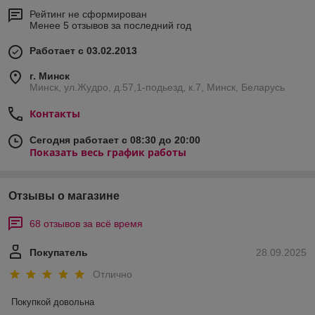
категории сочетают в себе практичность и эстетическую
Рейтинг не сформирован
ценность. Они предназначены для письма, заметок,
Менее 5 отзывов за последний год
подписания документов и одновременно служат элементом
имиджа. Независимо от того, выбираете ли вы отдельную
Работает с 03.02.2013
ручку или полный письменный набор, каждый товар
объединяет:
г. Минск
Минск, ул.Жудро, д.57,1-подьезд, к.7, Минск, Беларусь
высокое качество материалов;
удобство использования;
Контакты
элегантный дизайн;
Сегодня работает с 08:30 до 20:00
возможность подарочной подачи.
Показать весь график работы
Ассортимент группы
Шариковые ручки
– классический выбор для
Отзывы о магазине
повседневного использования. Легкие, надежные, с
мягким письмом.
68 отзывов за всё время
Перьевые ручки
– символ статуса и утонченного
вкуса. Подойдут для ценителей традиций и красивого
Покупатель
28.09.2025
почерка.
Отлично
Роллеры
– современное решение, сочетающее
плавность письма перьевой ручки и удобство
шариковой.
Покупкой довольна