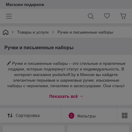
Магазин подарков
Товары и услуги
Ручки и письменные наборы
Ручки и письменные наборы
🖋️ Ручки и письменные наборы – это стильные и практичные
подарки, которые подчеркнут статус и индивидуальность. В
интернет-магазине podarkoff.by в Минске вы найдете
элегантные перьевые и шариковые ручки, изысканные
наборы с чернилами, печатями и аксессуарами. Они станут
отличным выбором для деловых людей, студентов и
Показать всё
ценителей классики. Качественные материалы, утонченный
дизайн и подарочная упаковка делают эти изделия
идеальными для особых случаев и памятных событий.
Сортировка
0
Фильтры