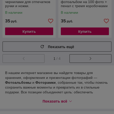
чернилами для отпечатков
фотоальбом на 100 фото +
ручки и ножки.
пенал с тремя коробочками
"Самому лучшему малышу",
В наличии
В наличии
Медвежонок Винни
35
35
руб.
руб.
Купить
Купить
Показать ещё
1
/ 4
В нашем интернет магазине вы найдете товары для
хранения, оформления и презентации фотографий —
Фотоальбомы
и
Фоторамки
, собранные так, чтобы помочь
сохранить важные моменты и превратить их в стильные
подарки. Все позиции объединяет цель: обеспечить
долговечность снимков, эстетичную подачу и удобство
Показать всё
дарения. Мы отобрали варианты по формату, материалам и
возможностям персонализации, чтобы каждый клиент быстро
нашёл то, что нужно.