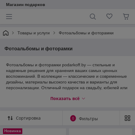
Магазин подарков
Товары и услуги
Фотоальбомы и фоторамки
Фотоальбомы и фоторамки
Фотоальбомы и фоторамки podarkoff.by — стильные и
надежные решения для хранения ваших самых ценных
воспоминаний. В коллекции — классические и современные
дизайны, материалы высокого качества и варианты для
персонализации. Отличный подарок на свадьбу, юбилей или
новоселье. Быстрая доставка по Минску и бережная
Показать всё
упаковка гарантируют, что память прибудет в целости.
Сортировка
0
Фильтры
Новинка