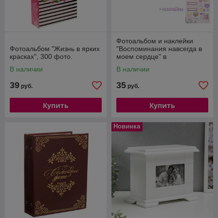
Фотоальбом и наклейки
Фотоальбом "Жизнь в ярких
"Воспоминания навсегда в
красках", 300 фото.
моем сердце" в
подарочнной коробке, 100
В наличии
В наличии
фото.
39
35
руб.
руб.
Купить
Купить
Новинка