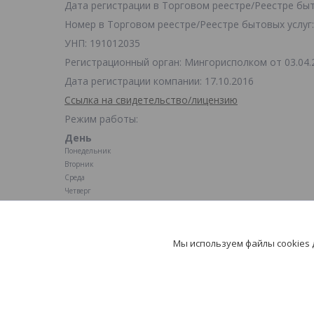
Дата регистрации в Торговом реестре/Реестре быто
Номер в Торговом реестре/Реестре бытовых услуг:
УНП: 191012035
Регистрационный орган: Мингорисполком от 03.04.
Дата регистрации компании: 17.10.2016
Ссылка на свидетельство/лицензию
Режим работы:
День
Понедельник
Вторник
Среда
Четверг
Пятница
Суббота
Воскресенье
Мы используем файлы cookies
Магазин по