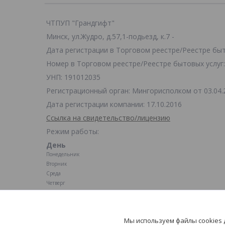
ЧТПУП "Грандгифт"
Минск, ул.Жудро, д.57,1-подьезд, к.7 -
Дата регистрации в Торговом реестре/Реестре быто
Номер в Торговом реестре/Реестре бытовых услуг:
УНП: 191012035
Регистрационный орган: Мингорисполком от 03.04.
Дата регистрации компании: 17.10.2016
Ссылка на свидетельство/лицензию
Режим работы:
День
Понедельник
Вторник
Среда
Четверг
Пятница
Суббота
Воскресенье
Мы используем файлы cookies