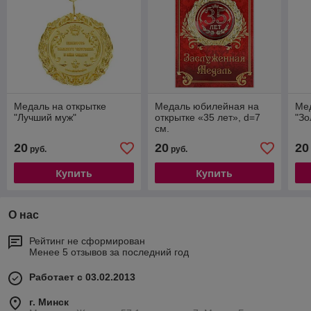
Медаль на открытке
Медаль юбилейная на
Мед
"Лучший муж"
открытке «35 лет», d=7
"Зо
см.
20
20
20
руб.
руб.
Купить
Купить
О нас
Рейтинг не сформирован
Менее 5 отзывов за последний год
Работает с 03.02.2013
г. Минск