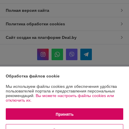
Полная версия сайта
Политика обработки cookies
Сайт создан на платформе Deal.by
Обработка файлов cookie
Информация для покупателя
Юридическое лицо:
ЧТПУП "Грандгифт"
Мы используем файлы cookies для обеспечения удобства
Минск, ул.Жудро, д.57,1-подьезд, к.7 -
пользователей портала и предоставления персональных
рекомендаций.
Вы можете настроить файлы cookies или
Регистрационный номер ЕГР: 191012035
отключить их.
УНП: 191012035
Принять
Регистрационный орган: Мингорисполком от 03.04.2008
Дата регистрации компании: 17.10.2016