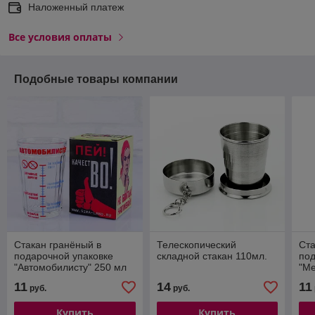
Наложенный платеж
Все условия оплаты
Подобные товары компании
Стакан гранёный в
Телескопический
Ста
подарочной упаковке
складной стакан 110мл.
под
"Автомобилисту" 250 мл
"Ме
11
14
11
руб.
руб.
Купить
Купить