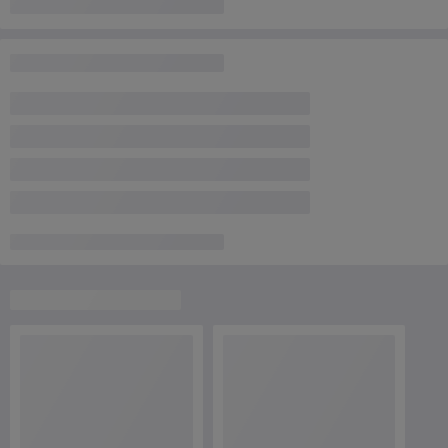
Все условия доставки
Условия оплаты
Приложением "Оплати"
Наличными
Наложенный платеж
Все условия оплаты
О нас
Рейтинг не сформирован
Менее 5 отзывов за последний год
Работает с 03.02.2013
г. Минск
Минск, ул.Жудро, д.57,1-подьезд, к.7, Минск, Беларусь