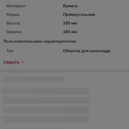
Материал
Бумага
Форма
Прямоугольная
Высота
155 мм
Ширина
180 мм
Пользовательские характеристики
Тип
Обертка для шоколада
Скрыть
Условия доставки
Транспортная компания
Европочта
Самовывоз Минск, ул.Шаранговича 78
Белпочта