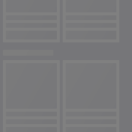
Контакты
Сегодня работает с 10:00 до 14:00
Показать весь график работы
Отзывы о магазине
68 отзывов за всё время
Покупатель
28.09.2025
Отлично
Покупкой довольна
Сделка подтверждена через корзину
Покупатель
22.10.2024
Отлично
Показать все отзывы