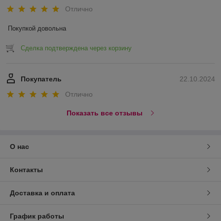
Информация для покупателя
Юридическое лицо:
ЧТПУП "Грандгифт"
Минск, ул.Жудро, д.57,1-подьезд, к.7 -
Регистрационный номер ЕГР: 191012035
УНП: 191012035
Регистрационный орган: Мингорисполком от 03.04.2008
Дата регистрации компании: 17.10.2016
Ссылка на свидетельство/лицензию