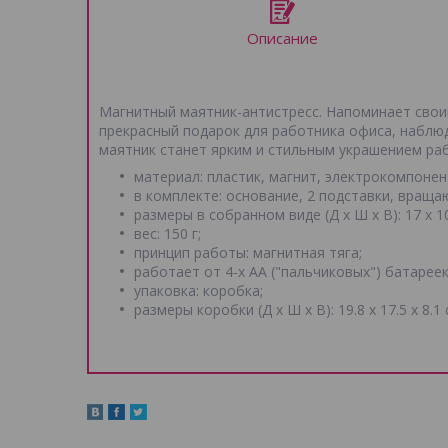
Описание
Магнитный маятник-антистресс. Напоминает своим
прекрасный подарок для работника офиса, наблю
маятник станет ярким и стильным украшением ра
материал: пластик, магнит, электрокомпонен
в комплекте: основание, 2 подставки, враща
размеры в собранном виде (Д х Ш х В): 17 х 10
вес: 150 г;
принцип работы: магнитная тяга;
работает от 4-х АА ("пальчиковых") батареек
упаковка: коробка;
размеры коробки (Д х Ш х В): 19.8 х 17.5 х 8.1 