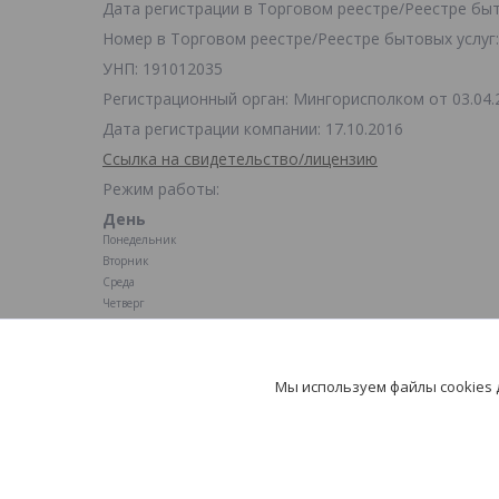
Дата регистрации в Торговом реестре/Реестре быто
Номер в Торговом реестре/Реестре бытовых услуг:
УНП: 191012035
Регистрационный орган: Мингорисполком от 03.04.
Дата регистрации компании: 17.10.2016
Ссылка на свидетельство/лицензию
Режим работы:
День
Понедельник
Вторник
Среда
Четверг
Пятница
Суббота
Воскресенье
Мы используем файлы cookies
Магазин по