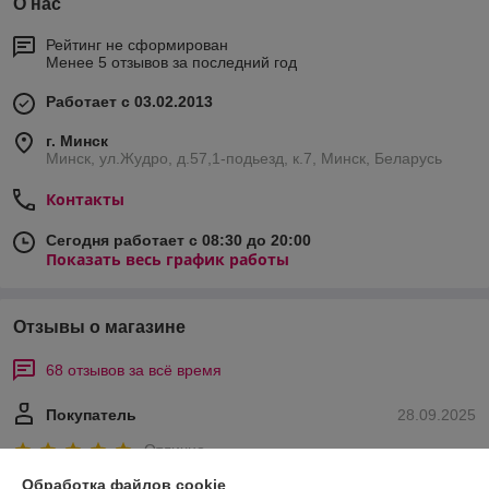
О нас
Рейтинг не сформирован
Менее 5 отзывов за последний год
Работает с 03.02.2013
г. Минск
Минск, ул.Жудро, д.57,1-подьезд, к.7, Минск, Беларусь
Контакты
Сегодня работает с 08:30 до 20:00
Показать весь график работы
Отзывы о магазине
68 отзывов за всё время
Покупатель
28.09.2025
Отлично
Обработка файлов cookie