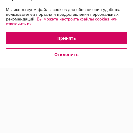
Покупкой довольна
Мы используем файлы cookies для обеспечения удобства
Сделка подтверждена через корзину
пользователей портала и предоставления персональных
рекомендаций.
Вы можете настроить файлы cookies или
отключить их.
Покупатель
22.10.2024
Принять
Отлично
Показать все отзывы
Отклонить
О нас
Контакты
Доставка и оплата
График работы
Полная версия сайта