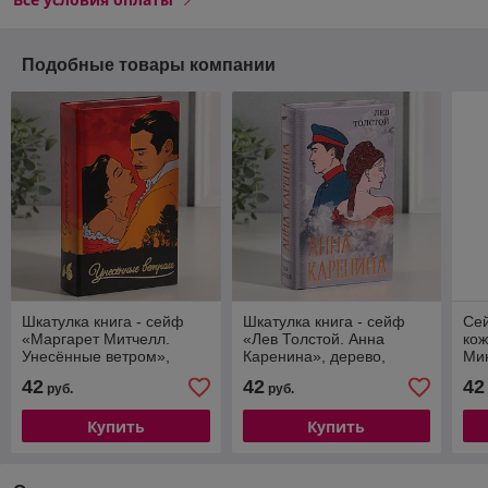
Подобные товары компании
Шкатулка книга - сейф
Шкатулка книга - сейф
Сей
«Маргарет Митчелл.
«Лев Толстой. Анна
кож
Унесённые ветром»,
Каренина», дерево,
Ми
дерево, искусственная
искусственная кожа,
ис
42
42
42
руб.
руб.
кожа, 21×13×5 см
тиснение, 21×13×5 см
21х
Купить
Купить