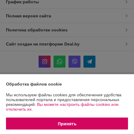
График работы
Полная версия сайта
Политика обработки cookies
Сайт создан на платформе Deal.by
Обработка файлов cookie
Информация для покупателя
Юридическое лицо:
ЧТПУП "Грандгифт"
Мы используем файлы cookies для обеспечения удобства
Минск, ул.Жудро, д.57,1-подьезд, к.7 -
пользователей портала и предоставления персональных
рекомендаций.
Вы можете настроить файлы cookies или
Регистрационный номер ЕГР: 191012035
отключить их.
УНП: 191012035
Принять
Регистрационный орган: Мингорисполком от 03.04.2008