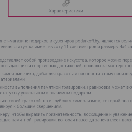
Характеристики
рнет-магазине подарков и сувениров podarkoff.by, является вел
ченная статуэтка имеет высоту 11 сантиметров и размеры 4х4 с
редставляет собой произведение искусства, которое можно перед
ол выдающихся спортивных достижений, похвалы за мастерство 
з камня змеевика, добавляя красоты и прочности этому произве
материалами.
жности выполнения памятной гравировки. Гравировка может вкл
 статуэтку уникальным и значимым подарком.
лько своей красотой, но и глубоким символизмом, который она 
ивируя к большим свершениям.
енеру, чтобы выразить признательность, восхищение и уважение 
ощью памятной гравировки, которая навсегда запечатлеет важ