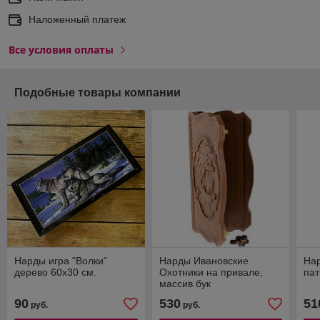
Наложенный платеж
Все условия оплаты
Подобные товары компании
Нарды игра "Волки"
Нарды Ивановские
На
дерево 60х30 см.
Охотники на привале,
пат
массив бук
90
530
51
руб.
руб.