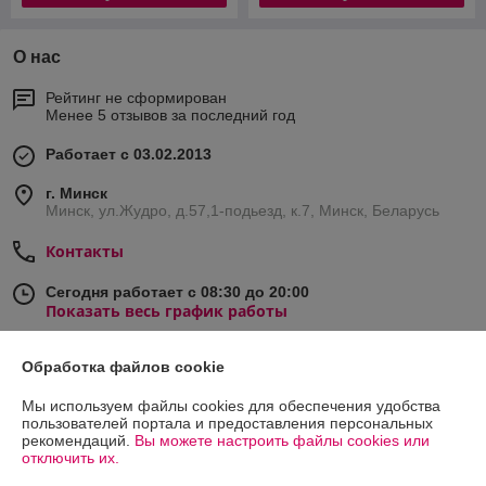
О нас
Рейтинг не сформирован
Менее 5 отзывов за последний год
Работает с 03.02.2013
г. Минск
Минск, ул.Жудро, д.57,1-подьезд, к.7, Минск, Беларусь
Контакты
Сегодня работает с 08:30 до 20:00
Показать весь график работы
Обработка файлов cookie
Отзывы о магазине
Мы используем файлы cookies для обеспечения удобства
68 отзывов за всё время
пользователей портала и предоставления персональных
рекомендаций.
Вы можете настроить файлы cookies или
отключить их.
Покупатель
28.09.2025