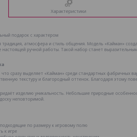
Характеристики
ьный подарок с характером
я традиция, атмосфера и стиль общения. Модель «Кайман» создан
 настоящей ручной работы. Такой набор станет выразительным 
ка
, что сразу выделяет «Кайман» среди стандартных фабричных в
венную текстуру и благородный оттенок. Благодаря этому пове
придаёт изделию уникальность. Небольшие природные особеннос
доску неповторимой.
 подходящие по размеру к игровому полю
ь к игре
добное открытие и долговечность конструкции