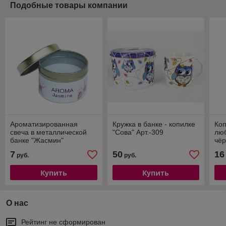
Подобные товары компании
Ароматизированная
Кружка в банке - копилке
Коп
свеча в металлической
"Сова" Арт.-309
люб
банке "Жасмин"
чё
7
50
16
руб.
руб.
Купить
Купить
О нас
Рейтинг не сформирован