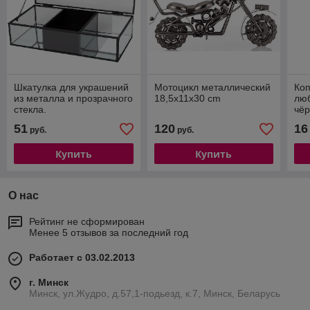
Шкатулка для украшений
Мотоцикл металлический
Коп
из металла и прозрачного
18,5x11x30 cm
люб
стекла.
чё
51
120
16
руб.
руб.
Купить
Купить
О нас
Рейтинг не сформирован
Менее 5 отзывов за последний год
Работает с 03.02.2013
г. Минск
Минск, ул.Жудро, д.57,1-подьезд, к.7, Минск, Беларусь