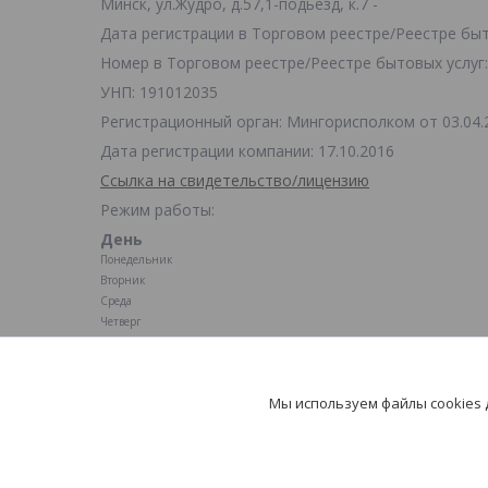
Минск, ул.Жудро, д.57,1-подьезд, к.7 -
Дата регистрации в Торговом реестре/Реестре быто
Номер в Торговом реестре/Реестре бытовых услуг:
УНП: 191012035
Регистрационный орган: Мингорисполком от 03.04.
Дата регистрации компании: 17.10.2016
Ссылка на свидетельство/лицензию
Режим работы:
День
Понедельник
Вторник
Среда
Четверг
Пятница
Суббота
Воскресенье
Мы используем файлы cookies