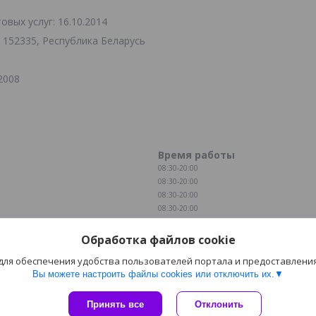
вых услуг: 16.10.2014
 152335, Республика Беларусь
2008
Время работы
08:30-20:00
08:30-20:00
08:30-20:00
08:30-20:00
08:30-20:00
08:30-20:00
Обработка файлов cookie
10:00-14:00
 для обеспечения удобства пользователей портала и предоставлени
Вы можете настроить файлы cookies или отключить их.
Сайт создан на платформе Deal.by
Принять все
Отклонить