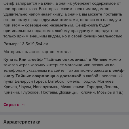
Сейф запирается на ключ, а значит, убережет содержимое от
посторонних глаз. Во-вторых, своим внешним видом он
удивительно напоминает книгу, а значит, вы можете поставить
его на полку в ряд с другими томиками, оставив его на виду и
при этом – совершенно незаметным. Сейф-книга будет
оригинальным подарком к любому празднику и порадует не
только ярким внешним видом, но и своей функциональностью.
Размер: 13,5х19,5х4 см.
Материал: пластик, картон, металл.
Купить Книга-сейф "Тайные сокровища" в Минске
можно
заказав через корзину интернет магазина или позвонив по
телефонам указанным на сайте. Так же можно
заказать сейф-
книгу Тайные сокровища с доставкой
в любой населенный
пункт Беларуси (Брест, Витебск, Гомель, Гродно, Могилев,
Кричев, Чаусы, Новолукомль, Микашевичи, Городок, Лепель,
Кривичи, Глубокое, Поставы, Докшицы, Толочин, Мозырь и т.д.)
Скрыть
Характеристики