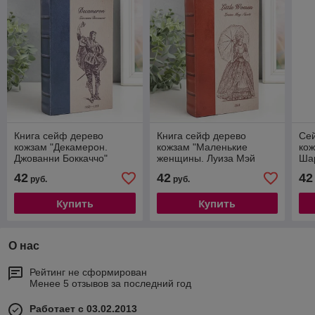
Книга сейф дерево
Книга сейф дерево
Се
кожзам "Декамерон.
кожзам "Маленькие
кож
Джованни Боккаччо"
женщины. Луиза Мэй
Шар
21х13х5 см
Олкотт" 21х13х5 см
21х
42
42
42
руб.
руб.
Купить
Купить
О нас
Рейтинг не сформирован
Менее 5 отзывов за последний год
Работает с 03.02.2013