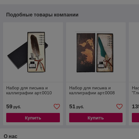
Подобные товары компании
Набор для письма и
Набор для письма и
На
каллиграфии арт.0010
каллиграфии арт.0008
"Гл
59
51
13
руб.
руб.
Купить
Купить
О нас