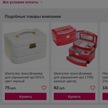
Все условия оплаты
Подобные товары компании
Шкатулка трансформер
Шкатулка-трансформер
Нас
для украшений арт.501/1
для украшений арт.1700(
шка
цвет черный
разные цвета)
23х
75
82
10
руб.
руб.
Купить
Купить